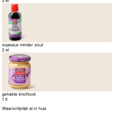
3 el
sojasaus minder zout
2 el
gehakte knoflook
1 tl
Waarschijnlijk al in huis