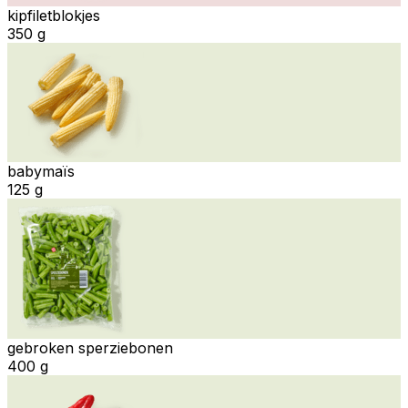
kipfiletblokjes
350 g
babymaïs
125 g
gebroken sperziebonen
400 g