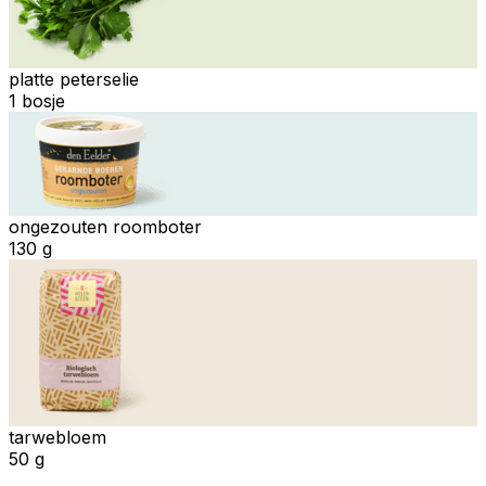
platte peterselie
1 bosje
ongezouten roomboter
130 g
tarwebloem
50 g