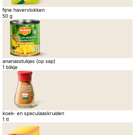
fijne havervlokken
50 g
ananasstukjes (op sap)
1 blikje
koek- en speculaaskruiden
1 tl