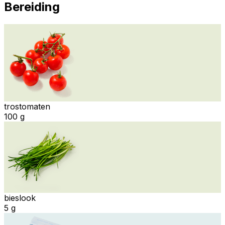
Bereiding
trostomaten
100 g
bieslook
5 g