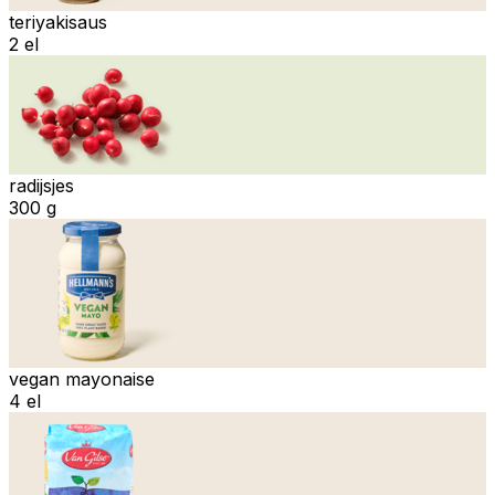
teriyakisaus
2 el
radijsjes
300 g
vegan mayonaise
4 el