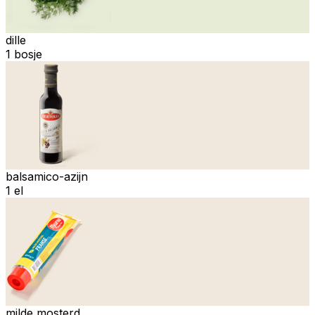
dille
1 bosje
balsamico-azijn
1 el
milde mosterd