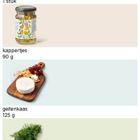
1 stuk
kappertjes
90 g
geitenkaas
125 g