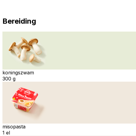
Bereiding
koningszwam
300 g
misopasta
1 el