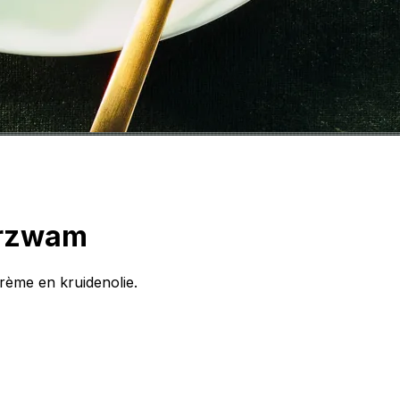
erzwam
ème en kruidenolie.