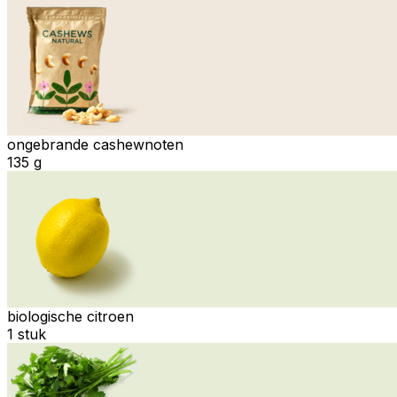
ongebrande cashewnoten
135 g
biologische citroen
1 stuk