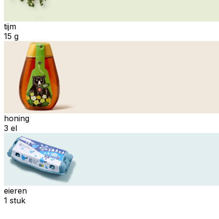
tijm
15 g
honing
3 el
eieren
1 stuk