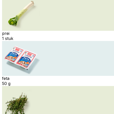
prei
1 stuk
feta
50 g