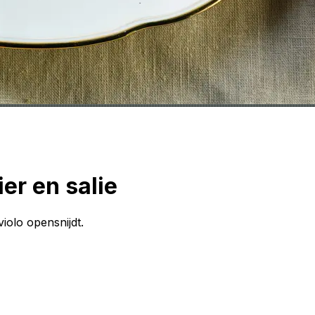
ier en salie
violo opensnijdt.