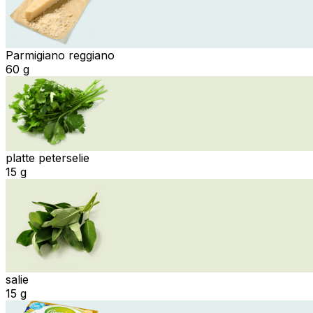
Parmigiano reggiano
60 g
platte peterselie
15 g
salie
15 g