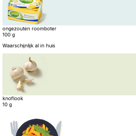
ongezouten roomboter
100 g
Waarschijnlijk al in huis
knoflook
10 g