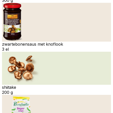
300 g
zwartebonensaus met knoflook
3 el
shiitake
200 g