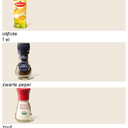
olijfolie
1 el
zwarte peper
zout