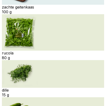
zachte geitenkaas
100 g
rucola
80 g
dille
15 g