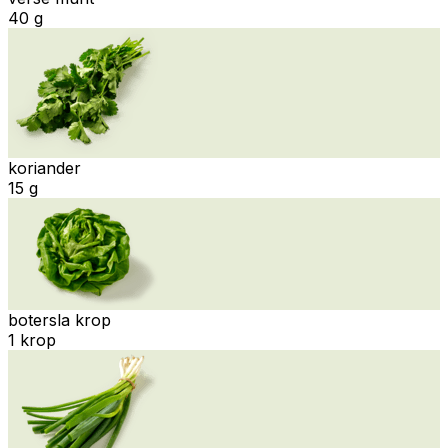
40 g
koriander
15 g
botersla krop
1 krop