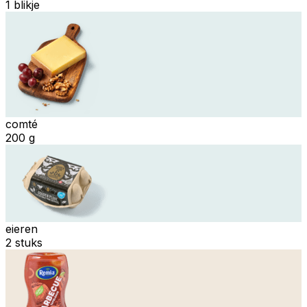
1 blikje
comté
200 g
eieren
2 stuks