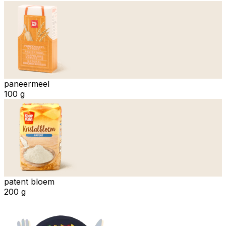
paneermeel
100 g
patent bloem
200 g