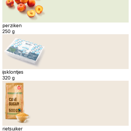
perziken
250 g
ijsklontjes
320 g
rietsuiker