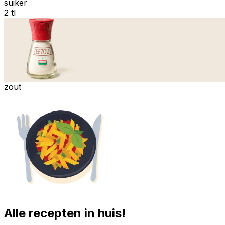
suiker
2 tl
zout
Alle recepten in huis!