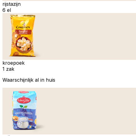
rijstazijn
6 el
kroepoek
1 zak
Waarschijnlijk al in huis