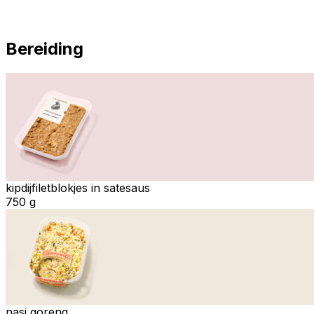
Bereiding
kipdijfiletblokjes in satesaus
750 g
nasi goreng