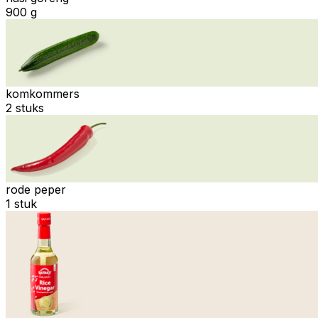
900 g
komkommers
2 stuks
rode peper
1 stuk