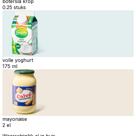
botersla krop
0.25 stuks
volle yoghurt
175 ml
mayonaise
2 el
Waarschijnlijk al in huis