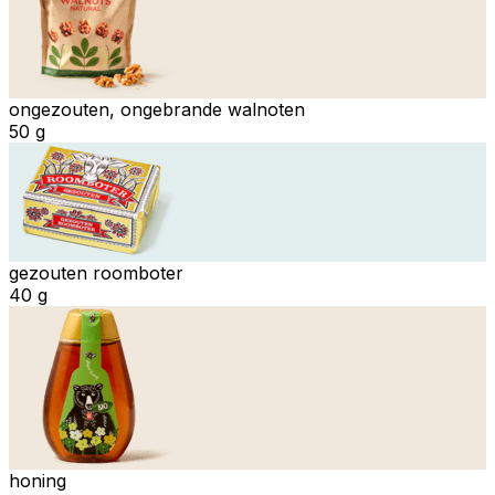
ongezouten, ongebrande walnoten
50 g
gezouten roomboter
40 g
honing