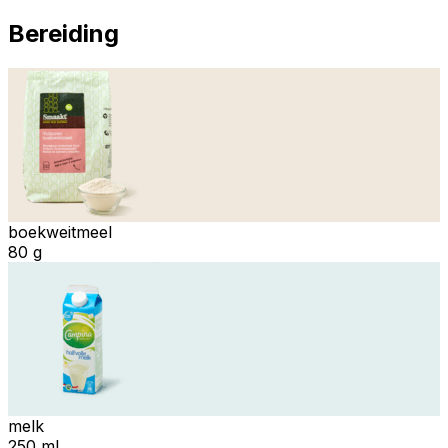
Bereiding
boekweitmeel
80 g
melk
250 ml