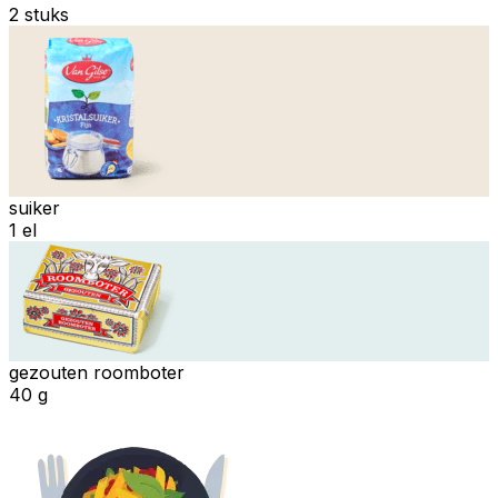
2 stuks
suiker
1 el
gezouten roomboter
40 g