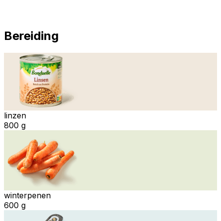
Bereiding
linzen
800 g
winterpenen
600 g