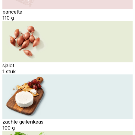
pancetta
110 g
sjalot
1 stuk
zachte geitenkaas
100 g