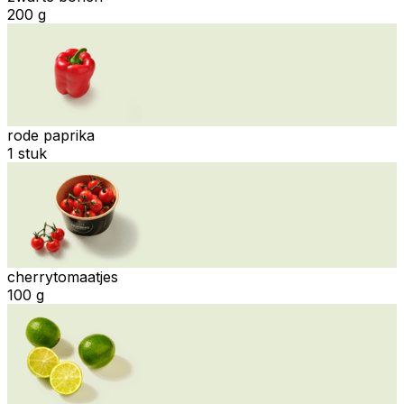
200 g
rode paprika
1 stuk
cherrytomaatjes
100 g