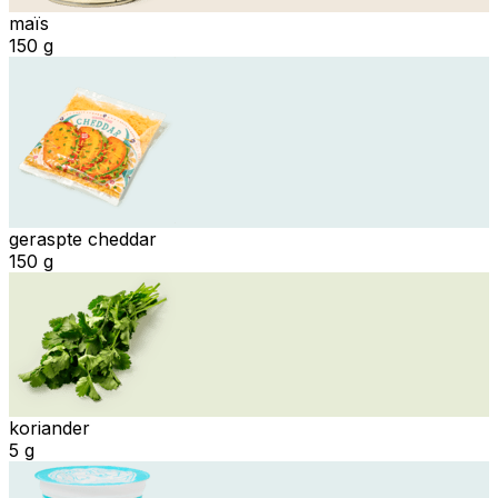
maïs
150 g
geraspte cheddar
150 g
koriander
5 g