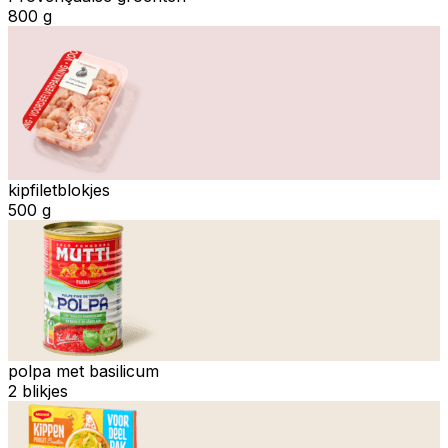
800 g
kipfiletblokjes
500 g
polpa met basilicum
2 blikjes