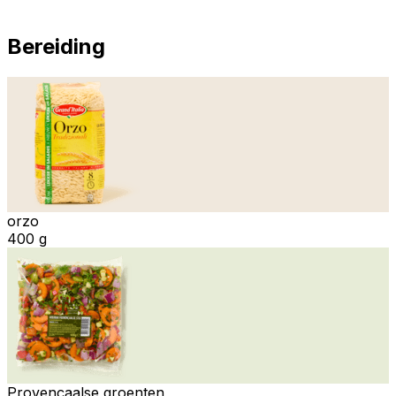
Bereiding
orzo
400 g
Provençaalse groenten