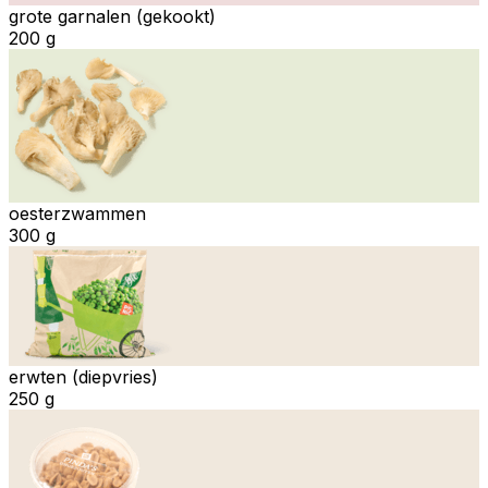
grote garnalen (gekookt)
200 g
oesterzwammen
300 g
erwten (diepvries)
250 g