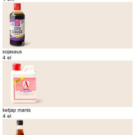
sojasaus
4 el
ketjap manis
4 el