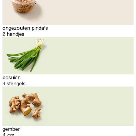
ongezouten pinda's
2 handjes
bosuien
3 stengels
gember
4 cm