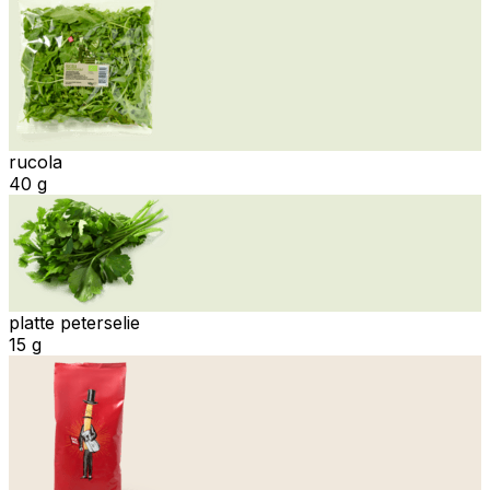
rucola
40 g
platte peterselie
15 g