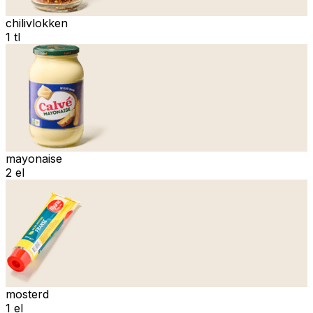
chilivlokken
1 tl
mayonaise
2 el
mosterd
1 el