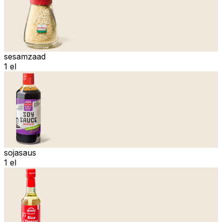
sesamzaad
1 el
sojasaus
1 el