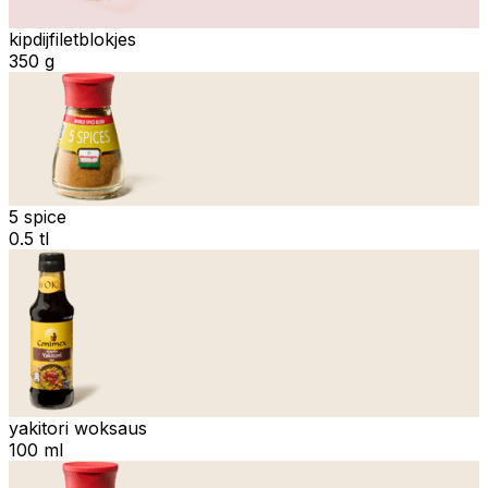
kipdijfiletblokjes
350 g
5 spice
0.5 tl
yakitori woksaus
100 ml