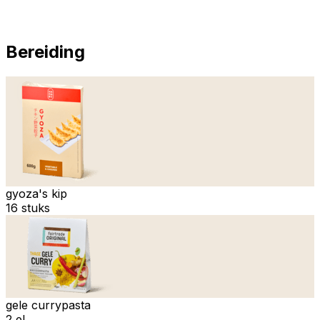
Bereiding
gyoza's kip
16 stuks
gele currypasta
2 el