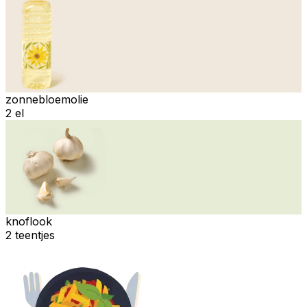
zonnebloemolie
2 el
knoflook
2 teentjes