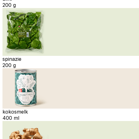
200 g
spinazie
200 g
kokosmelk
400 ml