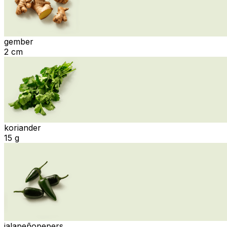
gember
2 cm
koriander
15 g
jalapeñopepers