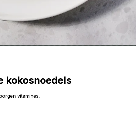
e kokosnoedels
borgen vitamines.