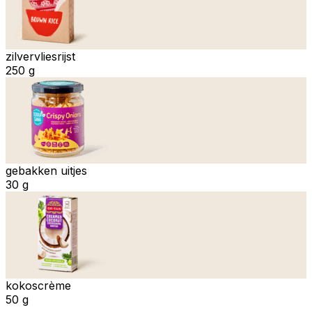
zilvervliesrijst
250 g
gebakken uitjes
30 g
kokoscrème
50 g