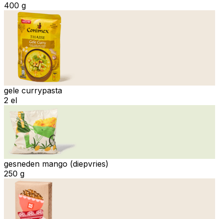
400 g
gele currypasta
2 el
gesneden mango (diepvries)
250 g