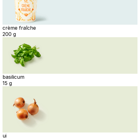
crème fraîche
200 g
basilicum
15 g
ui