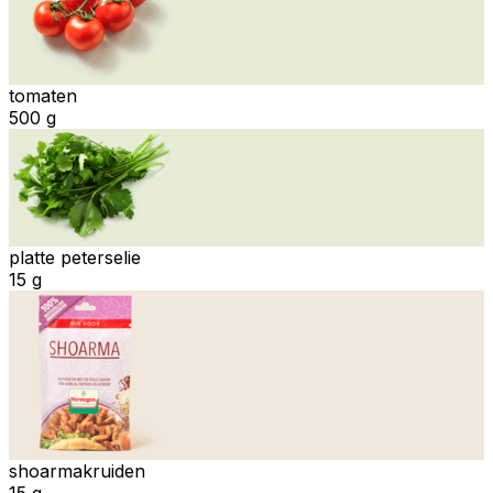
tomaten
500 g
platte peterselie
15 g
shoarmakruiden
15 g