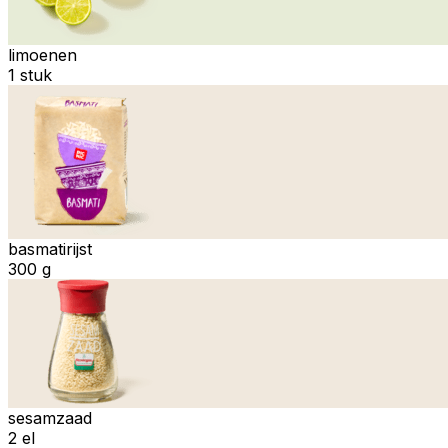
limoenen
1 stuk
basmatirijst
300 g
sesamzaad
2 el