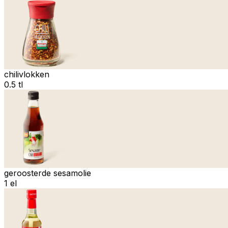
chilivlokken
0.5 tl
geroosterde sesamolie
1 el