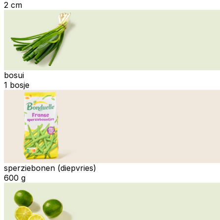
2 cm
bosui
1 bosje
sperziebonen (diepvries)
600 g