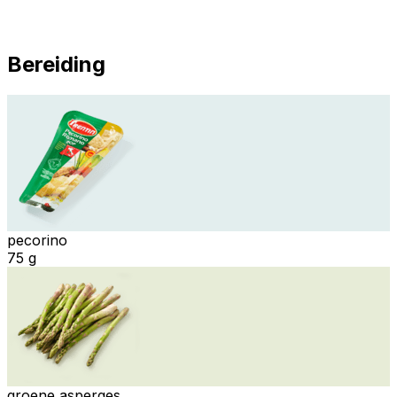
Bereiding
pecorino
75 g
groene asperges