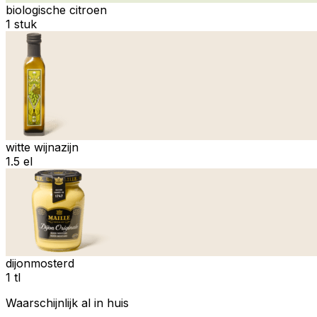
biologische citroen
1 stuk
witte wijnazijn
1.5 el
dijonmosterd
1 tl
Waarschijnlijk al in huis