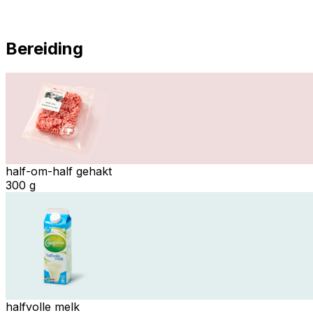
Bereiding
half-om-half gehakt
300 g
halfvolle melk