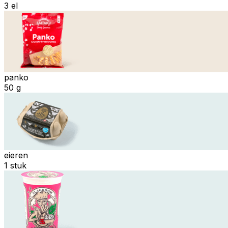
3 el
panko
50 g
eieren
1 stuk