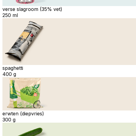
verse slagroom (35% vet)
250 ml
spaghetti
400 g
erwten (diepvries)
300 g