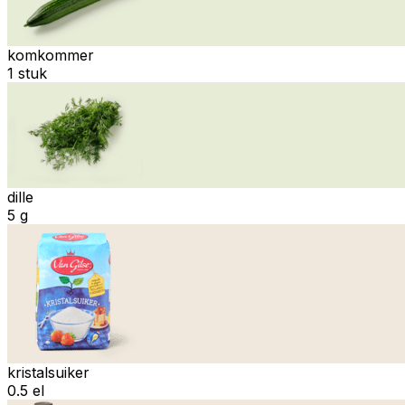
komkommer
1 stuk
dille
5 g
kristalsuiker
0.5 el