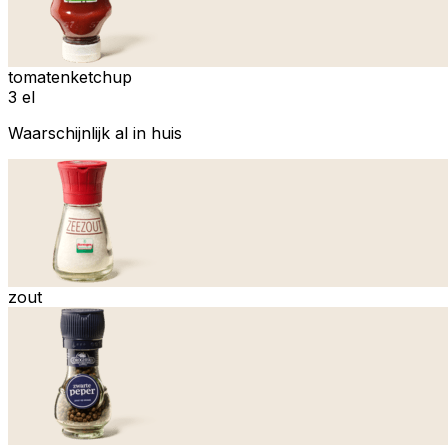
tomatenketchup
3 el
Waarschijnlijk al in huis
zout