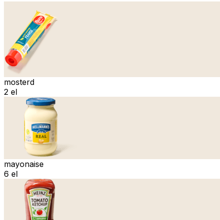
mosterd
2 el
mayonaise
6 el