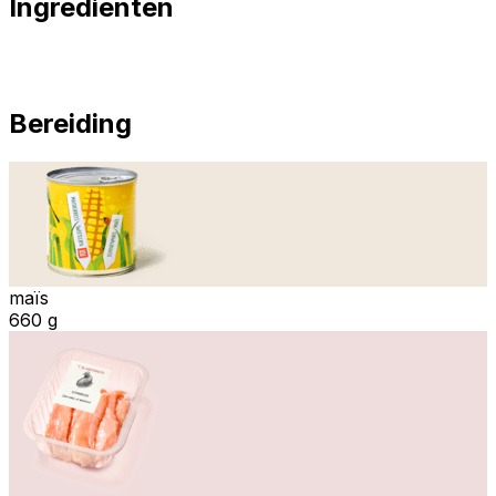
Ingrediënten
Bereiding
maïs
660 g