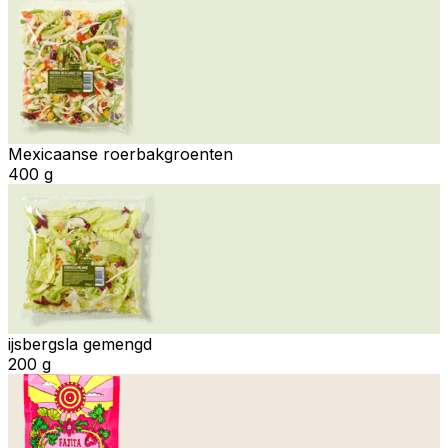
Mexicaanse roerbakgroenten
400 g
ijsbergsla gemengd
200 g