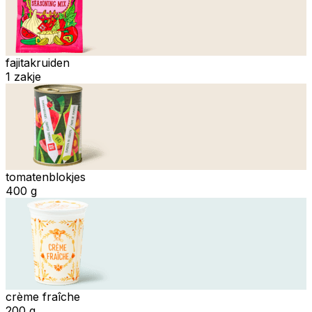
fajitakruiden
1 zakje
tomatenblokjes
400 g
crème fraîche
200 g