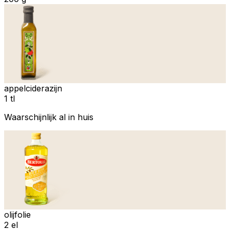
appelciderazijn
1 tl
Waarschijnlijk al in huis
olijfolie
2 el