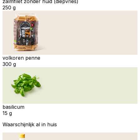
zalmfilet zonder huid (diepvries)
250 g
volkoren penne
300 g
basilicum
15 g
Waarschijnlijk al in huis