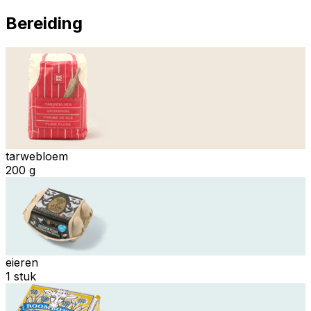
Bereiding
tarwebloem
200 g
eieren
1 stuk