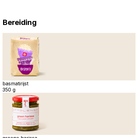
Bereiding
basmatirijst
350 g
groene harissa