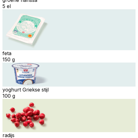
5 el
feta
150 g
yoghurt Griekse stijl
100 g
radijs