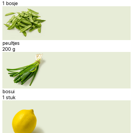
1 bosje
peultjes
200 g
bosui
1 stuk