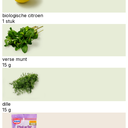
biologische citroen
1 stuk
verse munt
15 g
dille
15 g