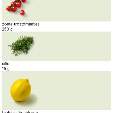
zoete trostomaatjes
250 g
dille
15 g
biologische citroen