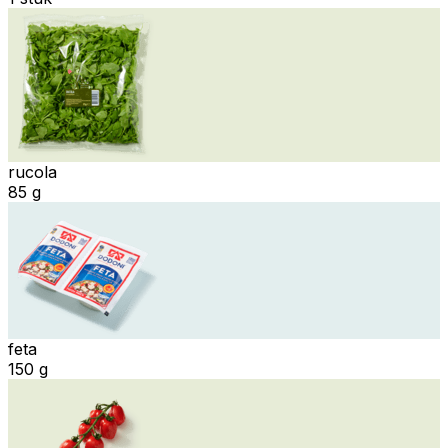
rucola
85 g
feta
150 g