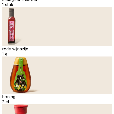
1 stuk
rode wijnazijn
1 el
honing
2 el