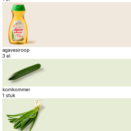
agavesiroop
3 el
komkommer
1 stuk