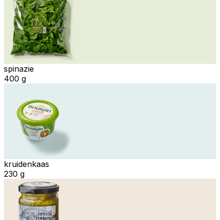
spinazie
400 g
kruidenkaas
230 g