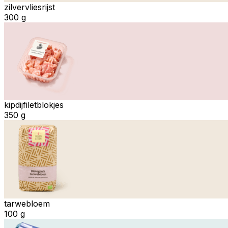
zilvervliesrijst
300 g
kipdijfiletblokjes
350 g
tarwebloem
100 g