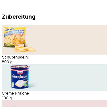
Zubereitung
Schupfnudeln
800 g
Crème Fraîche
100 g