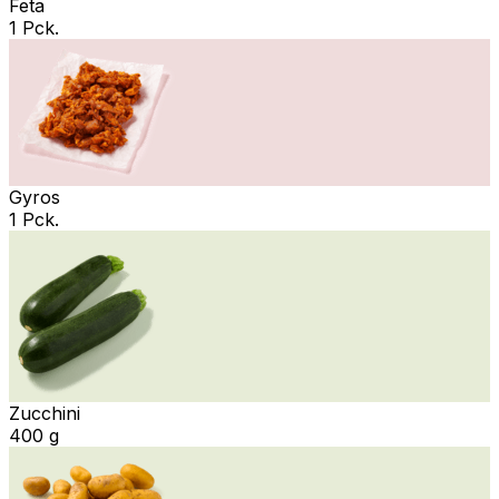
Feta
1 Pck.
Gyros
1 Pck.
Zucchini
400 g