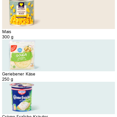
Mais
300 g
Geriebener Käse
250 g
Crème Fraîche Kräuter