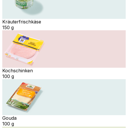
Kräuterfrischkäse
150 g
Kochschinken
100 g
Gouda
100 g