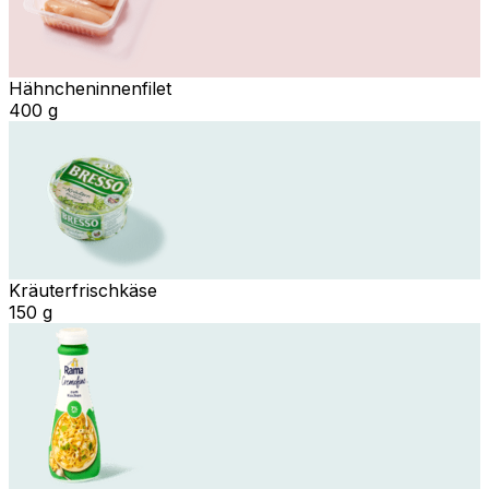
Hähncheninnenfilet
400 g
Kräuterfrischkäse
150 g